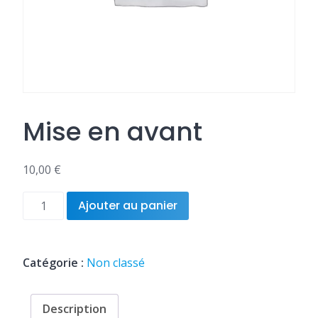
Mise en avant
10,00
€
quantité
Ajouter au panier
de
Mise
en
Catégorie :
Non classé
avant
Description